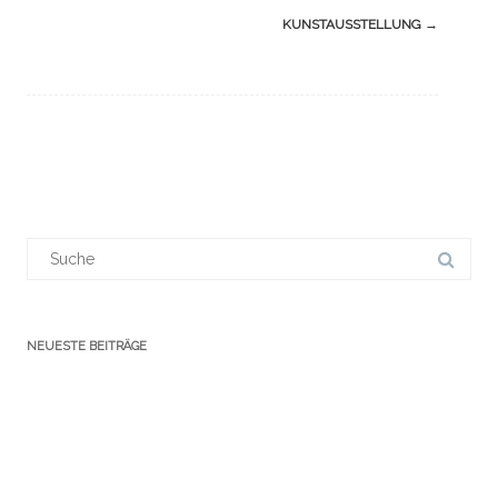
(Beiträge)
KUNSTAUSSTELLUNG
→
Suchergebnis
für:
NEUESTE BEITRÄGE
ZHEN SHAN REN – Kunstausstellung
Lyrischer Beitrag 01/24