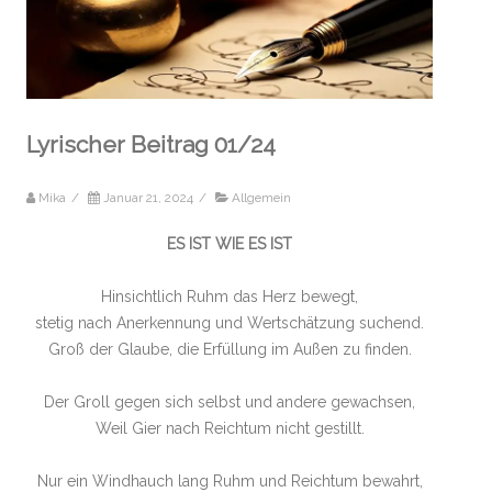
Lyrischer Beitrag 01/24
Mika
/
Januar 21, 2024
/
Allgemein
ES IST WIE ES IST
Hinsichtlich Ruhm das Herz bewegt,
stetig nach Anerkennung und Wertschätzung suchend.
Groß der Glaube, die Erfüllung im Außen zu finden.
Der Groll gegen sich selbst und andere gewachsen,
Weil Gier nach Reichtum nicht gestillt.
Nur ein Windhauch lang Ruhm und Reichtum bewahrt,